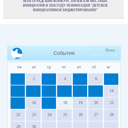
ВОЛГОГРАДСКИЙ КОНКУРС ПРОЕКТОВ МЕСТНЫХ
ИНИЦИАТИВ В 2026 ГОДУ НОМИНАЦИЯ "ДЕТСКОЕ
ИНИЦИАТИВНОЕ БЮДЖЕТИРОВАНИЕ"
Июнь
События
пн
вт
ср
чт
пт
сб
вс
1
2
3
4
5
6
7
8
9
10
11
12
13
14
15
16
17
18
19
20
21
22
23
24
25
26
27
28
29
30