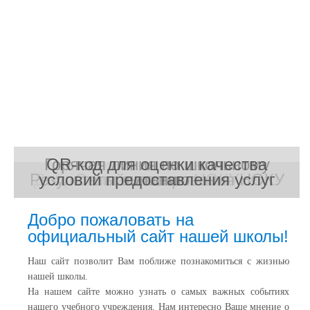
Горячая линия по школьному
QR-код для оценки качества
Результаты анкетирования НОКУ
Добро пожаловать на наш сайт!
условий предоставления услуг
Онлайн анкета НОКУ
питанию
Добро пожаловать на
официальный сайт нашей школы!
Наш сайт позволит Вам поближе познакомиться с жизнью
нашей школы.
На нашем сайте можно узнать о самых важных событиях
нашего учебного учреждения. Нам интересно Ваше мнение о